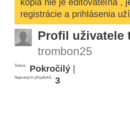
kópia nie je editovateľná ,
registrácie a prihlásenia už
Profil uživatel
trombon25
Status:
Pokročilý
|
Napsaných příspěvků:
3