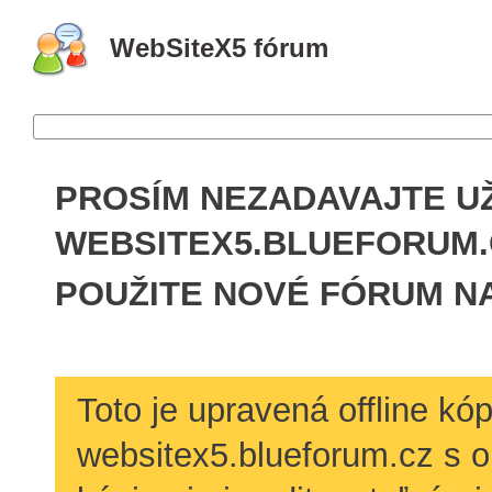
WebSiteX5 fórum
PROSÍM NEZADAVAJTE U
WEBSITEX5.BLU­EFORUM
POUŽITE NOVÉ FÓRUM N
Toto je upravená offline kó
websitex5.blueforum.cz s o