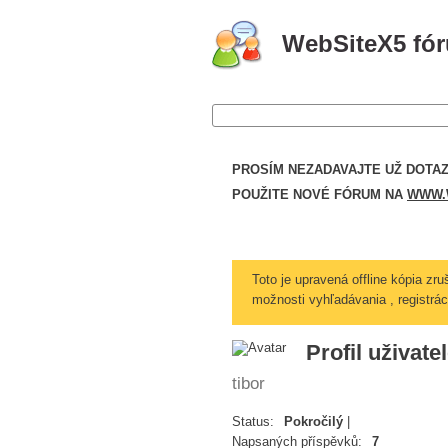
WebSiteX5 fó
PROSÍM NEZADAVAJTE UŽ DOTAZ
POUŽITE NOVÉ FÓRUM NA
WWW.W
Toto je upravená offline kópia zr
možnosti vyhľadávania , registráci
Profil uživatel
tibor
Status:
Pokročilý
|
Napsaných příspěvků:
7