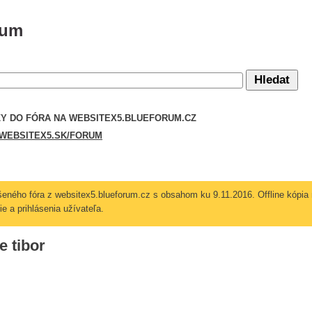
rum
Y DO FÓRA NA WEBSITEX5.BLU­EFORUM.CZ
EBSITEX5­.SK/FORUM
ušeného fóra z websitex5.blueforum.cz s obsahom ku 9.11.2016. Offline kópia n
e a prihlásenia užívateľa.
e tibor