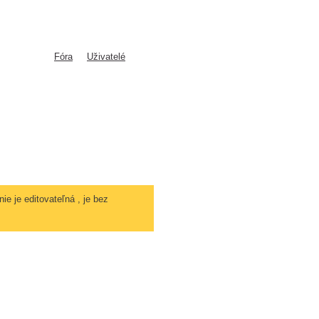
Fóra
Uživatelé
ie je editovateľná , je bez