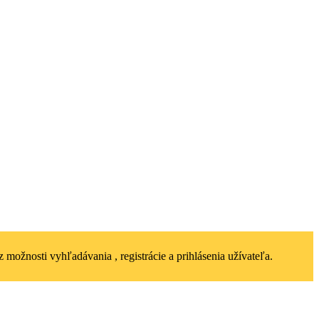
 možnosti vyhľadávania , registrácie a prihlásenia užívateľa.