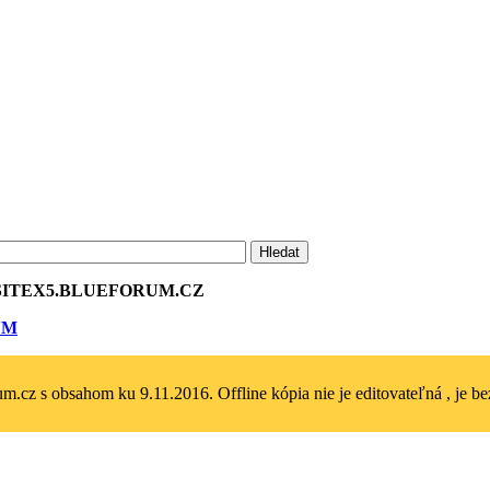
ITEX5.BLU­EFORUM.CZ
UM
m.cz s obsahom ku 9.11.2016. Offline kópia nie je editovateľná , je bez