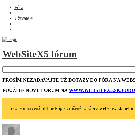
Fóra
Uživatelé
WebSiteX5 fórum
PROSÍM NEZADAVAJTE UŽ DOTAZY DO FÓRA NA WEBS
POUŽITE NOVÉ FÓRUM NA
WWW.WEBSITEX5­.SK/FOR
Toto je upravená offline kópia zrušeného fóra z websitex5.blueforu