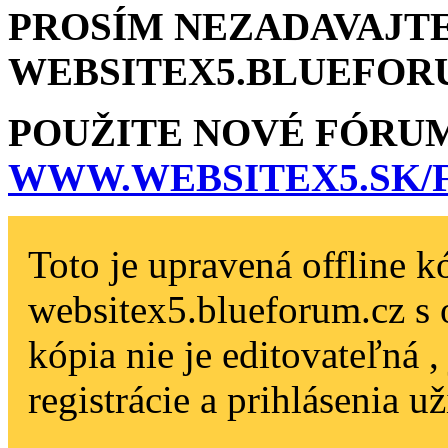
PROSÍM NEZADAVAJTE
WEBSITEX5.BLU­EFOR
POUŽITE NOVÉ FÓRU
WWW.WEBSITEX5­.SK
Toto je upravená offline k
websitex5.blueforum.cz s 
kópia nie je editovateľná 
registrácie a prihlásenia už