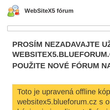
WebSiteX5 fórum
PROSÍM NEZADAVAJTE U
WEBSITEX5.BLU­EFORUM
POUŽITE NOVÉ FÓRUM N
Toto je upravená offline kó
websitex5.blueforum.cz s o