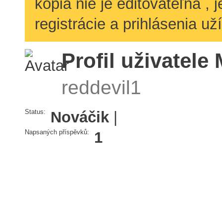
kópia nie je editovateľná ,
registrácie a prihlásenia už
Profil uživatele
reddevil1
Status:
Nováčik
|
Napsaných příspěvků:
1