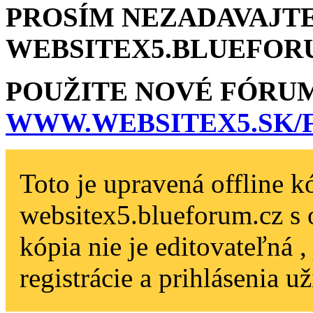
PROSÍM NEZADAVAJTE
WEBSITEX5.BLU­EFOR
POUŽITE NOVÉ FÓRU
WWW.WEBSITEX5­.SK
Toto je upravená offline k
websitex5.blueforum.cz s 
kópia nie je editovateľná 
registrácie a prihlásenia už