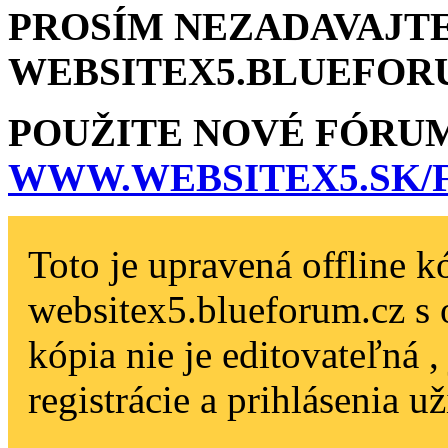
PROSÍM NEZADAVAJTE
WEBSITEX5.BLU­EFOR
POUŽITE NOVÉ FÓRU
WWW.WEBSITEX5­.SK
Toto je upravená offline k
websitex5.blueforum.cz s 
kópia nie je editovateľná 
registrácie a prihlásenia už