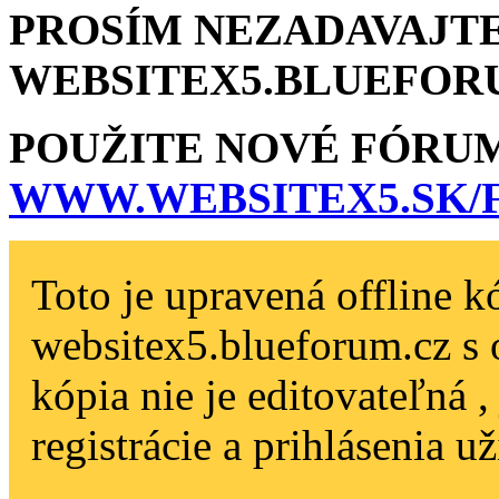
PROSÍM NEZADAVAJTE
WEBSITEX5.BLU­EFOR
POUŽITE NOVÉ FÓRU
WWW.WEBSITEX5­.SK
Toto je upravená offline k
websitex5.blueforum.cz s 
kópia nie je editovateľná 
registrácie a prihlásenia už