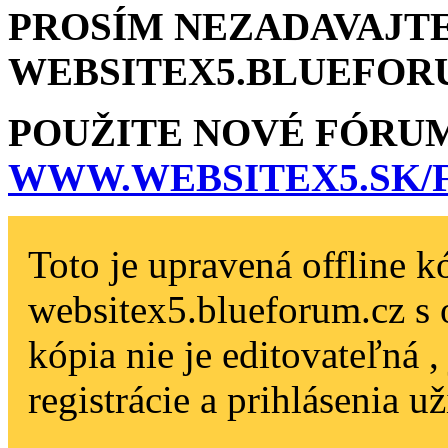
PROSÍM NEZADAVAJTE
WEBSITEX5.BLU­EFOR
POUŽITE NOVÉ FÓRU
WWW.WEBSITEX5­.SK
Toto je upravená offline k
websitex5.blueforum.cz s 
kópia nie je editovateľná 
registrácie a prihlásenia už