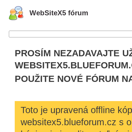
WebSiteX5 fórum
PROSÍM NEZADAVAJTE U
WEBSITEX5.BLU­EFORUM
POUŽITE NOVÉ FÓRUM N
Toto je upravená offline kó
websitex5.blueforum.cz s o