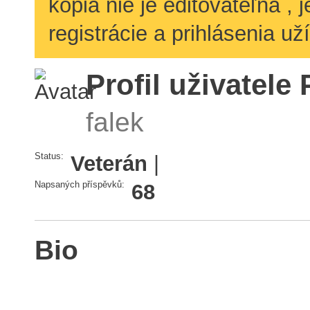
kópia nie je editovateľná ,
registrácie a prihlásenia už
Profil uživatele 
falek
Status:
Veterán
|
Napsaných příspěvků:
68
Bio