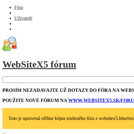
Fóra
Uživatelé
WebSiteX5 fórum
PROSÍM NEZADAVAJTE UŽ DOTAZY DO FÓRA NA WEBS
POUŽITE NOVÉ FÓRUM NA
WWW.WEBSITEX5­.SK/FOR
Toto je upravená offline kópia zrušeného fóra z websitex5.blueforu