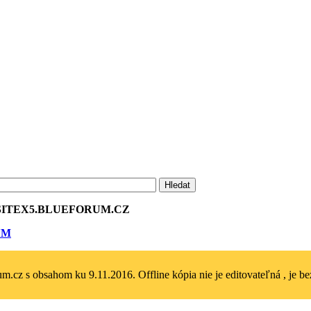
ITEX5.BLU­EFORUM.CZ
UM
m.cz s obsahom ku 9.11.2016. Offline kópia nie je editovateľná , je bez