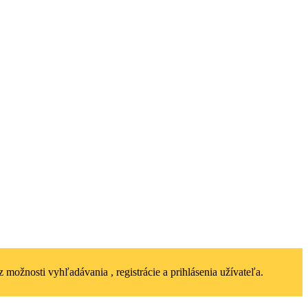
 možnosti vyhľadávania , registrácie a prihlásenia užívateľa.