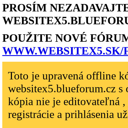
PROSÍM NEZADAVAJTE
WEBSITEX5.BLU­EFOR
POUŽITE NOVÉ FÓRU
WWW.WEBSITEX5­.SK
Toto je upravená offline k
websitex5.blueforum.cz s 
kópia nie je editovateľná 
registrácie a prihlásenia už