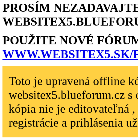
PROSÍM NEZADAVAJTE
WEBSITEX5.BLU­EFOR
POUŽITE NOVÉ FÓRU
WWW.WEBSITEX5­.SK
Toto je upravená offline k
websitex5.blueforum.cz s 
kópia nie je editovateľná 
registrácie a prihlásenia už