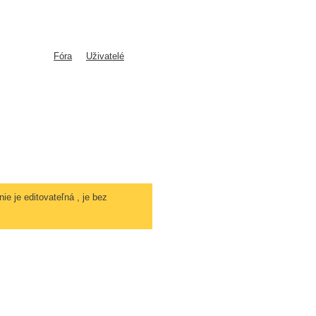
Fóra
Uživatelé
ie je editovateľná , je bez