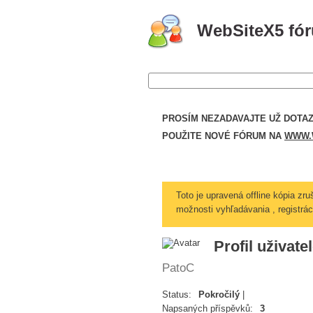
WebSiteX5 fó
PROSÍM NEZADAVAJTE UŽ DOTAZ
POUŽITE NOVÉ FÓRUM NA
WWW.W
Toto je upravená offline kópia zr
možnosti vyhľadávania , registráci
Profil uživate
PatoC
Status:
Pokročilý
|
Napsaných příspěvků:
3