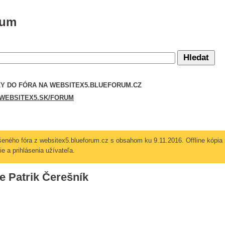
rum
Y DO FÓRA NA WEBSITEX5.BLU­EFORUM.CZ
EBSITEX5­.SK/FORUM
ušeného fóra z websitex5.blueforum.cz s obsahom ku 9.11.2016. Offline kópia n
e a prihlásenia užívateľa.
le Patrik Čerešník