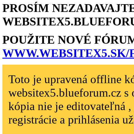
PROSÍM NEZADAVAJTE
WEBSITEX5.BLU­EFOR
POUŽITE NOVÉ FÓRU
WWW.WEBSITEX5­.SK
Toto je upravená offline k
websitex5.blueforum.cz s 
kópia nie je editovateľná 
registrácie a prihlásenia už