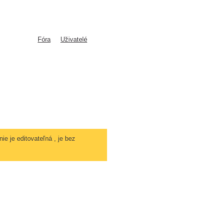
Fóra
Uživatelé
ie je editovateľná , je bez