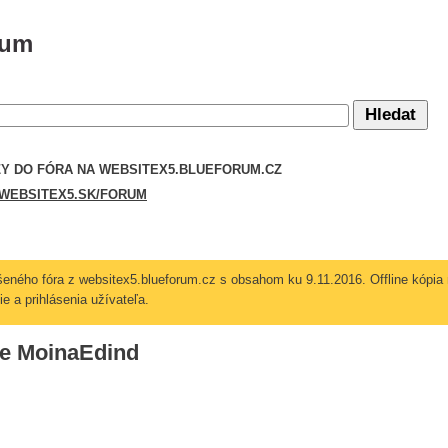
rum
Y DO FÓRA NA WEBSITEX5.BLU­EFORUM.CZ
EBSITEX5­.SK/FORUM
ušeného fóra z websitex5.blueforum.cz s obsahom ku 9.11.2016. Offline kópia n
e a prihlásenia užívateľa.
ele MoinaEdind