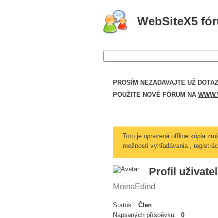
WebSiteX5 fó
PROSÍM NEZADAVAJTE UŽ DOTAZ
POUŽITE NOVÉ FÓRUM NA
WWW.W
Toto je upravená offline kópia zr
možnosti vyhľadávania , registráci
Profil uživat
MoinaEdind
Status:
Člen
Napsaných příspěvků:
0