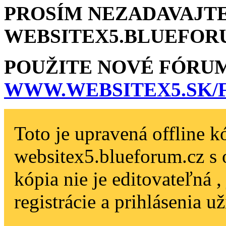
PROSÍM NEZADAVAJTE
WEBSITEX5.BLU­EFOR
POUŽITE NOVÉ FÓRU
WWW.WEBSITEX5­.SK
Toto je upravená offline k
websitex5.blueforum.cz s 
kópia nie je editovateľná 
registrácie a prihlásenia už