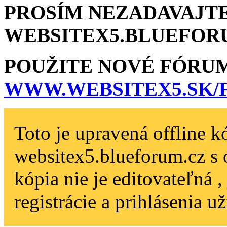
PROSÍM NEZADAVAJTE
WEBSITEX5.BLU­EFOR
POUŽITE NOVÉ FÓRU
WWW.WEBSITEX5­.SK
Toto je upravená offline k
websitex5.blueforum.cz s 
kópia nie je editovateľná 
registrácie a prihlásenia už